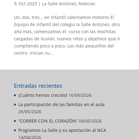
9, Oct 2023
|
La Salle Antúnez
,
Noticias
Un, dos, tres… en Infantil calentamos motores El
Equipo de infantil del colegio la Salle Antúnez, otro
año más, comenzamos el curso con las mochilas
cargadas de ilusión, nuevos retos y objetivos que ir
cumpliendo poco a poco. Los más pequeños del
centro inician su...
Entradas recientes
¡Cuánto hemos crecido!
16/06/2026
La participación de las familias en el aula
26/05/2026
“CORRER CON EL CORAZÓN“
04/05/2026
Programas La Salle y su aportación al NCA
14/04/2026