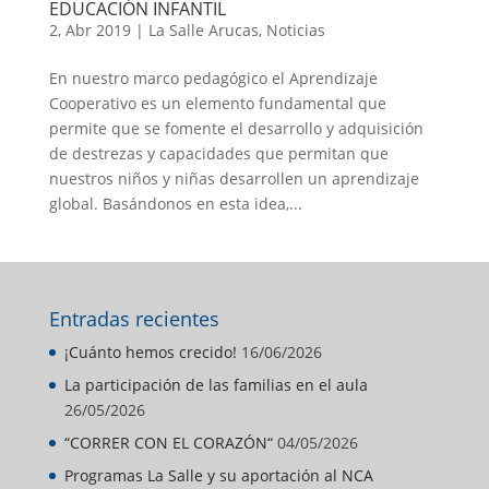
EDUCACIÓN INFANTIL
2, Abr 2019
|
La Salle Arucas
,
Noticias
En nuestro marco pedagógico el Aprendizaje
Cooperativo es un elemento fundamental que
permite que se fomente el desarrollo y adquisición
de destrezas y capacidades que permitan que
nuestros niños y niñas desarrollen un aprendizaje
global. Basándonos en esta idea,...
Entradas recientes
¡Cuánto hemos crecido!
16/06/2026
La participación de las familias en el aula
26/05/2026
“CORRER CON EL CORAZÓN“
04/05/2026
Programas La Salle y su aportación al NCA