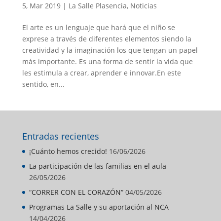
5, Mar 2019
|
La Salle Plasencia
,
Noticias
El arte es un lenguaje que hará que el niño se
exprese a través de diferentes elementos siendo la
creatividad y la imaginación los que tengan un papel
más importante. Es una forma de sentir la vida que
les estimula a crear, aprender e innovar.En este
sentido, en...
Entradas recientes
¡Cuánto hemos crecido!
16/06/2026
La participación de las familias en el aula
26/05/2026
“CORRER CON EL CORAZÓN“
04/05/2026
Programas La Salle y su aportación al NCA
14/04/2026