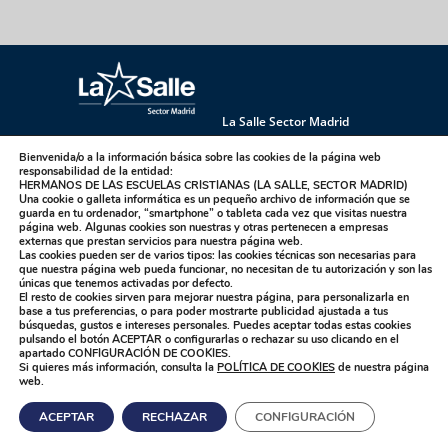
La Salle Sector Madrid
La Salle Antúnez
La Salle Arucas
Bienvenida/o a la información básica sobre las cookies de la página web
La Salle Centro Universitario
La Salle Corral
responsabilidad de la entidad:
HERMANOS DE LAS ESCUELAS CRISTIANAS (LA SALLE, SECTOR MADRID)
La Salle Griñón
La Salle Institución
Una cookie o galleta informática es un pequeño archivo de información que se
guarda en tu ordenador, “smartphone” o tableta cada vez que visitas nuestra
La Salle La Laguna
La Salle La Paloma
página web. Algunas cookies son nuestras y otras pertenecen a empresas
La Salle Maravillas
La Salle Plasencia
externas que prestan servicios para nuestra página web.
Las cookies pueden ser de varios tipos: las cookies técnicas son necesarias para
La Salle Sagrado Corazón
La Salle San Ildefonso
que nuestra página web pueda funcionar, no necesitan de tu autorización y son las
únicas que tenemos activadas por defecto.
La Salle San Rafael
La Salle Talavera
El resto de cookies sirven para mejorar nuestra página, para personalizarla en
base a tus preferencias, o para poder mostrarte publicidad ajustada a tus
La Salle Valdemorillo
búsquedas, gustos e intereses personales. Puedes aceptar todas estas cookies
pulsando el botón
ACEPTAR
o configurarlas o rechazar su uso clicando en el
apartado
CONFIGURACIÓN DE COOKIES
.
Si quieres más información, consulta la
POLÍTICA DE COOKIES
de nuestra página
web.
Designed by
showin |
Política de Privacidad |
Sus
ACEPTAR
RECHAZAR
CONFIGURACIÓN
datos seguros |
Política de Cookies