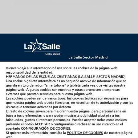
La Salle Sector Madrid
La Salle Antúnez
La Salle Arucas
Bienvenida/o a la información básica sobre las cookies de la página web
La Salle Centro Universitario
La Salle Corral
responsabilidad de la entidad:
HERMANOS DE LAS ESCUELAS CRISTIANAS (LA SALLE, SECTOR MADRID)
La Salle Griñón
La Salle Institución
Una cookie o galleta informática es un pequeño archivo de información que se
guarda en tu ordenador, “smartphone” o tableta cada vez que visitas nuestra
La Salle La Laguna
La Salle La Paloma
página web. Algunas cookies son nuestras y otras pertenecen a empresas
La Salle Maravillas
La Salle Plasencia
externas que prestan servicios para nuestra página web.
Las cookies pueden ser de varios tipos: las cookies técnicas son necesarias para
La Salle Sagrado Corazón
La Salle San Ildefonso
que nuestra página web pueda funcionar, no necesitan de tu autorización y son las
únicas que tenemos activadas por defecto.
La Salle San Rafael
La Salle Talavera
El resto de cookies sirven para mejorar nuestra página, para personalizarla en
base a tus preferencias, o para poder mostrarte publicidad ajustada a tus
La Salle Valdemorillo
búsquedas, gustos e intereses personales. Puedes aceptar todas estas cookies
pulsando el botón
ACEPTAR
o configurarlas o rechazar su uso clicando en el
apartado
CONFIGURACIÓN DE COOKIES
.
Si quieres más información, consulta la
POLÍTICA DE COOKIES
de nuestra página
web.