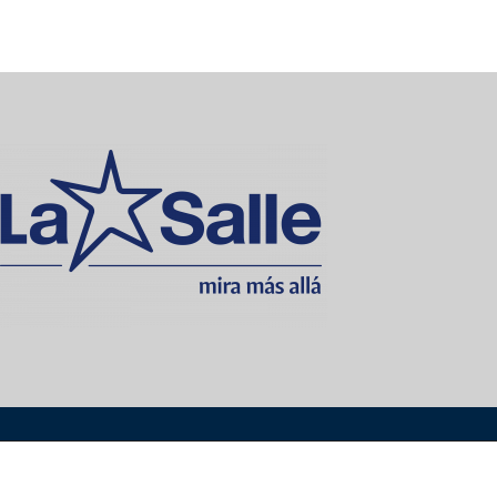
e Corral
La Salle Griñón
La Salle Institución