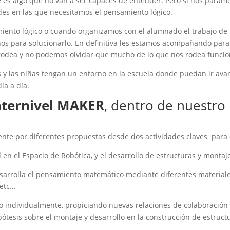
s algo que no van a ser capaces de entender. Pero si nos param
dades en las que necesitamos el pensamiento lógico.
ento lógico o cuando organizamos con el alumnado el trabajo de 
os para solucionarlo. En definitiva les estamos acompañando para
odea y no podemos olvidar que mucho de lo que nos rodea funcion
 y las niñas tengan un entorno en la escuela donde puedan ir av
ía a día.
nternivel MAKER
, dentro de nuestro
te por diferentes propuestas desde dos actividades claves para el 
n el Espacio de Robótica, y el desarrollo de estructuras y montaj
sarrolla el pensamiento matemático mediante diferentes materiales
 etc…
 o individualmente, propiciando nuevas relaciones de colaboración 
ótesis sobre el montaje y desarrollo en la construcción de estructu