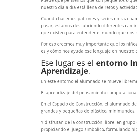
Puede que pensemos que son pequeños o que e
nuestro día a día está llena de retos y activi
Cuando hacemos patrones y series en razonami
pasar, estamos descubriendo diferentes camin
que existen para entender el mundo que nos r
Por eso creemos muy importante que los niños
es y cómo nos ayuda ese lenguaje en nuestro d
Ese lugar es el
entorno I
Aprendizaje
.
En este entorno el alumnado se mueve libremen
El aprendizaje del pensamiento computacional e
En el Espacio de Construcción, el alumnado de
grandes y pequeñas de plástico, minimundos,
Y disfrutan de la construcción libre, en grupo
propiciando el juego simbólico, formulando hip