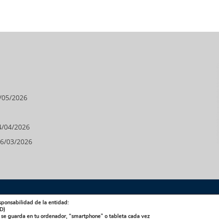
/05/2026
4/04/2026
6/03/2026
sponsabilidad de la entidad:
D)
 Salle Antúnez
La Salle Arucas
La Salle Centro Universitario
La Sall
e se guarda en tu ordenador, “smartphone” o tableta cada vez