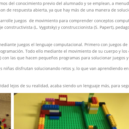
rtimos del conocimiento previo del alumnado y se emplean, a menu
son de respuesta abierta, ya que hay más de una manera de soluci
esarrolle juegos de movimiento para comprender conceptos comput
constructivista (L. Vygotsky) y construccionista (S. Papert), pedago
ediante juegos el lenguaje computacional. Primero con juegos de
rogramación. Todo ello mediante el movimiento de su cuerpo y los 
ot…) con las que hacen pequeños programas para solucionar juegos
las niñas disfrutan solucionando retos y, lo que van aprendiendo e
vidad lejos de su realidad, acaba siendo un lenguaje más, para se