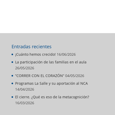
Entradas recientes
¡Cuánto hemos crecido!
16/06/2026
La participación de las familias en el aula
26/05/2026
“CORRER CON EL CORAZÓN“
04/05/2026
Programas La Salle y su aportación al NCA
14/04/2026
El cierre. ¿Qué es eso de la metacognición?
16/03/2026